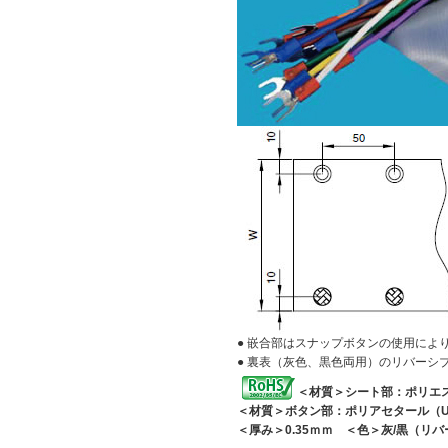
● 嵌合部はスナップボタンの使用に
● 裏表（灰色、黒色両用）のリバーシ
＜材質＞シート部：ポリエス
＜材質＞ボタン部：ポリアセタール（UL9
＜厚み＞0.35ｍｍ ＜色＞灰/黒（リ